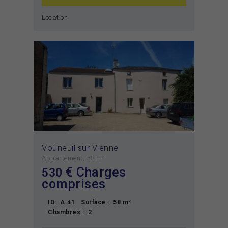
Location
Vouneuil sur Vienne
Appartement
58 m²
€ Charges
530
comprises
ID:
A.41
Surface :
58 m²
Chambres :
2