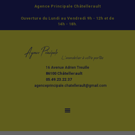
Agence Principale Châtellerault
ACCUEIL
Ouverture du Lundi au Vendredi 9h - 12h et de
ACHETER
14h - 18h.
LOUER
GESTION
ESTIMATION ET
VENTE
16 Avenue Adrien Treuille
L’AGENCE
86100 Châtellerault
CONTACT
05.49.23.22.37
agenceprincipale.chatellerault@gmail.com