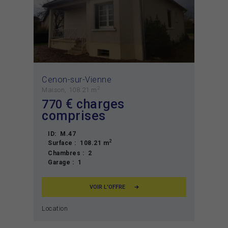
Cenon-sur-Vienne
2
Maison
108.21 m
€ charges
770
comprises
ID:
M.47
2
Surface :
108.21 m
Chambres :
2
Garage :
1
VOIR L'OFFRE
Location