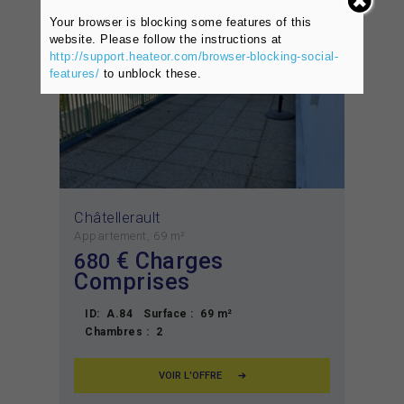
Your browser is blocking some features of this
website. Please follow the instructions at
http://support.heateor.com/browser-blocking-social-
features/
to unblock these.
Châtellerault
Appartement
69 m²
€ Charges
680
Comprises
ID:
A.84
Surface :
69 m²
Chambres :
2
VOIR L'OFFRE