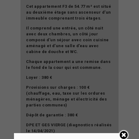
Cet appartement F3 de 54.77 m² est situé
au deuxième étage sans ascenseur d’un
immeuble comprenant trois étages.
Il comprend une entrée, un côté nuit
avec deux chambres, un côté jour
composé d’un séjour avec coin cuisine
aménagé et d’une salle d’eau avec
cabine de douche et WC.
Chaque appartement a une remise dans
le fond de la cour qui est commune.
Loyer : 380 €
Provisions sur charges : 100 €
(chauffage, eau, taxe sur les ordures
ménagères, ménage et électricité des
parties communes)
Dépôt de garantie : 380 €
DPE ET GES VIERGE (diagnostics réalisés
le 14/04/2021)