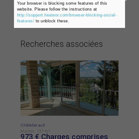
Partagez sur les réseaux !
Your browser is blocking some features of this
website. Please follow the instructions at
http://support.heateor.com/browser-blocking-social-
features/
to unblock these.
Recherches associées
Châtellerault
Maison
157 m²
973
€ Charges comprises