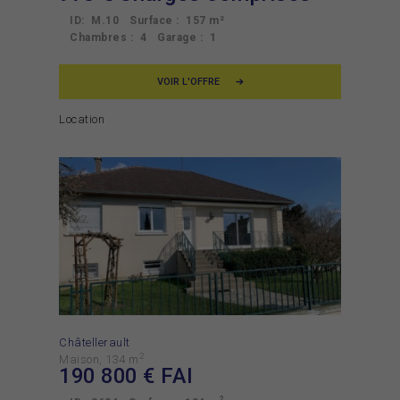
ID:
M.10
Surface :
157 m²
Chambres :
4
Garage :
1
VOIR L'OFFRE
Location
Châtellerault
2
Maison
134 m
190 800
€ FAI
2