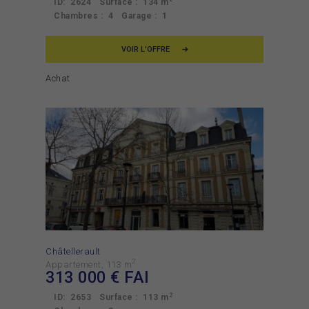
ID:
2624
Surface :
134 m
Chambres :
4
Garage :
1
VOIR L'OFFRE
Achat
Châtellerault
2
Appartement
113 m
313 000
€ FAI
2
ID:
2653
Surface :
113 m