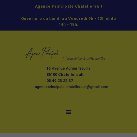
Agence Principale Châtellerault
ACCUEIL
Ouverture du Lundi au Vendredi 9h - 12h et de
ACHETER
14h - 18h.
LOUER
GESTION
ESTIMATION ET
VENTE
16 Avenue Adrien Treuille
L’AGENCE
86100 Châtellerault
CONTACT
05.49.23.22.37
agenceprincipale.chatellerault@gmail.com