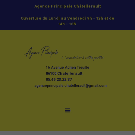
Agence Principale Châtellerault
ACCUEIL
Ouverture du Lundi au Vendredi 9h - 12h et de
ACHETER
14h - 18h.
LOUER
GESTION
ESTIMATION ET
VENTE
16 Avenue Adrien Treuille
L’AGENCE
86100 Châtellerault
CONTACT
05.49.23.22.37
agenceprincipale.chatellerault@gmail.com