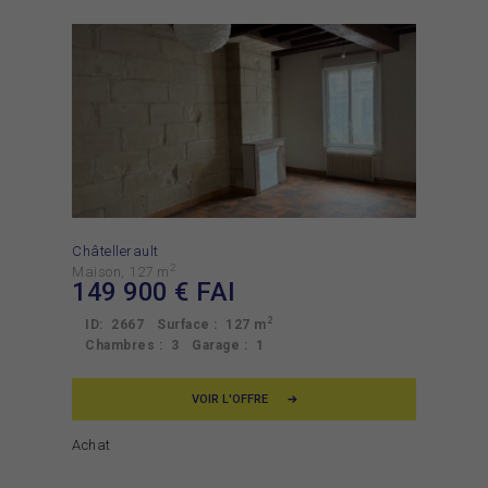
Châtellerault
2
Maison
127 m
149 900
€ FAI
2
ID:
2667
Surface :
127 m
Chambres :
3
Garage :
1
VOIR L'OFFRE
Achat