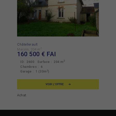
Châtellerault
2
Maison
204 m
160 500
€ FAI
2
ID:
2600
Surface :
204 m
Chambres :
6
2
Garage :
1 (33m
)
VOIR L'OFFRE
Achat