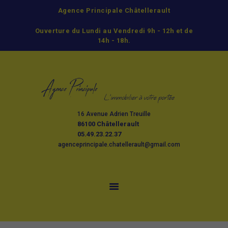
Agence Principale Châtellerault
ACCUEIL
Ouverture du Lundi au Vendredi 9h - 12h et de
ACHETER
14h - 18h.
LOUER
GESTION
ESTIMATION ET
VENTE
16 Avenue Adrien Treuille
L’AGENCE
86100 Châtellerault
CONTACT
05.49.23.22.37
agenceprincipale.chatellerault@gmail.com