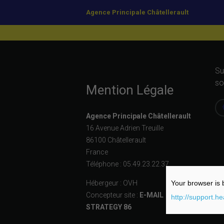
Agence Principale Châtellerault
Su
so
Mention Légale
Agence Principale Châtellerault
16 Avenue Adrien Treuille
86100 Châtellerault
France
Téléphone : 05.49.23.22.37
Hébergeur : OVH
Your browser is b
ACCUEIL
ACHETER
LOUER
Concepteur site :
E-MAIL
http://support.h
STRATEGY 86