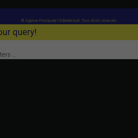
© Agence Principale Châtellerault. Tous droits réservés.
ur query!
ers ...