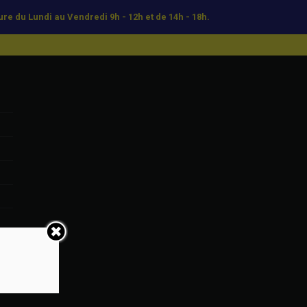
re du Lundi au Vendredi 9h - 12h et de 14h - 18h.
ceprincipale.chatellerault@gmail.com
T