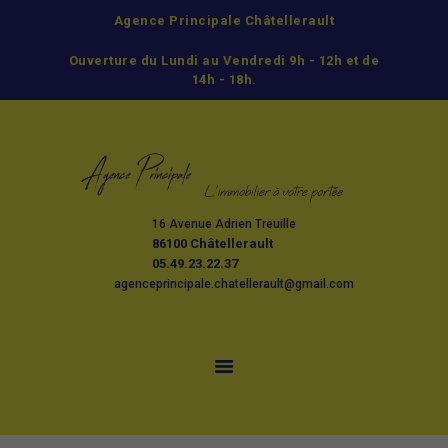
Agence Principale Châtellerault
ACCUEIL
Ouverture du Lundi au Vendredi 9h - 12h et de
ACHETER
14h - 18h.
LOUER
GESTION
ESTIMATION ET
VENTE
16 Avenue Adrien Treuille
L’AGENCE
86100 Châtellerault
CONTACT
05.49.23.22.37
agenceprincipale.chatellerault@gmail.com