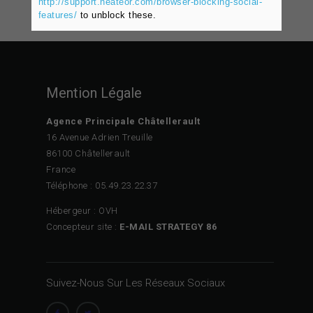
http://support.heateor.com/browser-blocking-social-
features/
to unblock these.
Mention Légale
Agence Principale Châtellerault
16 Avenue Adrien Treuille
86100 Châtellerault
France
Téléphone : 05.49.23.22.37
Hébergeur : OVH
Concepteur site :
E-MAIL STRATEGY 86
Suivez-Nous Sur Les Réseaux Sociaux