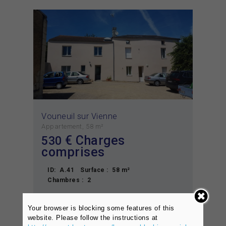
Vouneuil sur Vienne
Appartement
58 m²
€ Charges
530
comprises
ID:
A.41
Surface :
58 m²
Chambres :
2
VOIR L'OFFRE
Your browser is blocking some features of this
website. Please follow the instructions at
Location