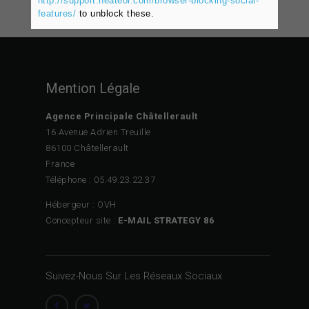
http://support.heateor.com/browser-blocking-social-
features/
to unblock these.
Mention Légale
Agence Principale Châtellerault
16 Avenue Adrien Treuille
86100 Châtellerault
France
Téléphone : 05.49.23.22.37
Hébergeur : OVH
Concepteur site :
E-MAIL STRATEGY 86
Suivez-Nous Sur Les Réseaux Sociaux