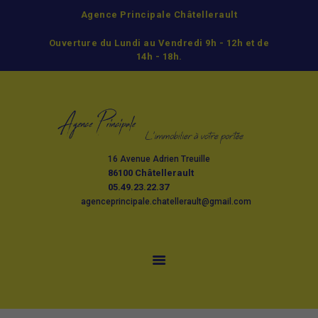
Agence Principale Châtellerault
ACCUEIL
Ouverture du Lundi au Vendredi 9h - 12h et de
ACHETER
14h - 18h.
LOUER
GESTION
ESTIMATION ET
VENTE
16 Avenue Adrien Treuille
L’AGENCE
86100 Châtellerault
CONTACT
05.49.23.22.37
agenceprincipale.chatellerault@gmail.com