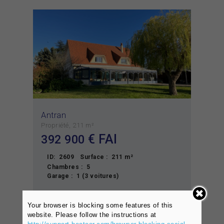
Antran
Propriété
211 m²
€ FAI
392 900
ID:
2609
Surface :
211 m²
Chambres :
5
Garage :
1 (3 voitures)
VOIR L'OFFRE
Your browser is blocking some features of this
website. Please follow the instructions at
Achat